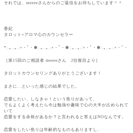
それでは、meeeeさんからのご返信をお待ちしています＾＾
香妃
タロット×アロマ心のカウンセラー
*:.｡..｡.:+・ﾟ・✽:.｡..｡.:+・ﾟ・✽:.｡..｡.:+・ﾟ・✽:.｡..｡.:+・ﾟ・
［第15回のご相談者 meeeeさん 2往復目より］
タロットカウンセリングありがとうございます！
まさに…といった感じの結果でした。
恋愛したい、しなきゃ！という焦りがあって、
でもよくよく考えたら今は勉強や趣味で心の大半が占められて
いて
恋愛をする余裕があるか？と言われると答えはNOなんです。
恋愛をしたい焦りは年齢的なものもありますし、