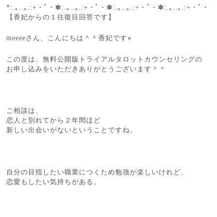
*:.｡..｡.:+・ﾟ・✽:.｡..｡.:+・ﾟ・✽:.｡..｡.:+・ﾟ・✽:.｡..｡.:+・ﾟ・
【香妃からの１往復目回答です】
meeeeさん、こんにちは＾＾香妃です⭐︎
この度は、無料公開版トライアルタロットカウンセリングの
お申し込みをいただきありがとうございます＾＾
ご相談は、
恋人と別れてから２年間ほど
新しい出会いがないということですね。
自分の目指したい職業につくため勉強が楽しいけれど、
恋愛もしたい気持ちがある。