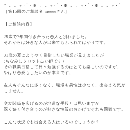
*:.｡..｡.:+・ﾟ・✽:.｡..｡.:+・ﾟ・✽:.｡..｡.:+・ﾟ・✽:.｡..｡.:+・ﾟ・
［第15回のご相談者 meeeeさん］
【ご相談内容】
29歳で7年間付き合った恋人と別れました。
それからは好きな人が出来てもふられてばかりです。
31歳の夏にようやく目指したい職業が見えましたが
(ちなみにタロット占い師です）
その職業目指して日々勉強するのはとても楽しいのですが、
やはり恋愛もしたいのが本音です。
友人もそんなに多くなく、職場も男性は少なく、出会える気が
しません。
交友関係を広げるのが地道な手段とは思いますが
深く狭く付き合うのが好きな性質のおかげでそれも困難です。
こんな状況でも出会える人はいるのでしょうか？