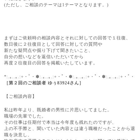
(ただし、ご相談のテーマは1テーマとなります。)
まずはご依頼時の相談内容とそれに対しての回答で１往復、
数日後に２往復目として回答に対しての質問や
新たな疑問点や掘り下げて聞きたいこと、
自分の想いなどを返信いただいてから
再度２往復目の回答を掲載いたしています。
*:.｡..｡.:+・ﾟ・✽:.｡..｡.:+・ﾟ・✽:.｡..｡.:+・ﾟ・✽:.｡..｡.:+・ﾟ・
［第２回のご相談者 ゆぅ83924さん］
【ご相談内容】
私は昨年より、既婚者の男性に片思いしてました。
職場の先輩でした。
その仕事は任期付で本当は今年度も残れたのですが、
上の不手際と、聞いていた内容とは違う職種だったことから退
職を決意し、