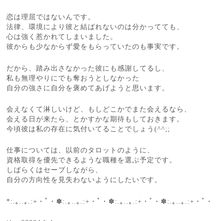
恋は理屈ではないんです。
法律、環境により彼と結ばれないのは分かってても、
心は強く惹かれてしまいました。
彼からも少なからず愛をもらっていたのも事実です。
だから、踏み出さなかった彼にも感謝してるし、
私も無理やりにでも奪おうとしなかった
自分の強さに自分を褒めてあげようと思います。
会えなくて淋しいけど、もしどこかでまた会えるなら、
会える日が来たら、とかすかな期待もしておきます。
今頃彼は私の存在に気付いてることでしょう(^^;;
仕事については、以前のタロットのように、
資格取得を優先できるような職種を選ぶ予定です。
しばらくはセーブしながら、
自分の方向性を見失わないようにしたいです。
*:.｡..｡.:+・ﾟ・✽:.｡..｡.:+・ﾟ・✽:.｡..｡.:+・ﾟ・✽:.｡..｡.:+・ﾟ・