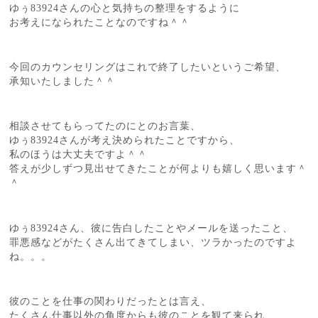
ゆぅ83924さんの心と気持ちの整理をするように
お考えになられたことなのですね＾＾
今回のカウンセリングはこれで終了したいというご希望、
承知いたしました＾＾
相談させてもらってたのにとのお言葉、
ゆぅ83924さんが考え決められたことですから、
私のほうは大丈夫ですよ＾＾
答えが少しずつ見出せてきたことが何よりも嬉しく思います＾
＾
ゆぅ83924さん、彼に告白したことやメールを送ったこと、
罪悪感などがたくさん出てきてしまい、ツラかったのですよ
ね。。。
彼のことを仕事の関わりだったとは言え、
たくさん仕事以外の角度からも彼のことを観て来られ