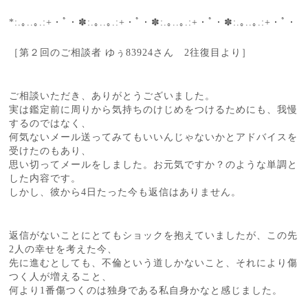
*:.｡..｡.:+・ﾟ・✽:.｡..｡.:+・ﾟ・✽:.｡..｡.:+・ﾟ・✽:.｡..｡.:+・ﾟ・
［第２回のご相談者 ゆぅ83924さん 2往復目より］
ご相談いただき、ありがとうございました。
実は鑑定前に周りから気持ちのけじめをつけるためにも、我慢
するのではなく、
何気ないメール送ってみてもいいんじゃないかとアドバイスを
受けたのもあり、
思い切ってメールをしました。お元気ですか？のような単調と
した内容です。
しかし、彼から4日たった今も返信はありません。
返信がないことにとてもショックを抱えていましたが、この先
2人の幸せを考えた今、
先に進むとしても、不倫という道しかないこと、それにより傷
つく人が増えること、
何より1番傷つくのは独身である私自身かなと感じました。