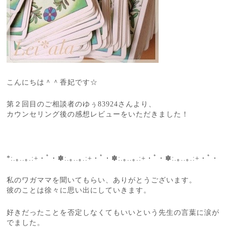
こんにちは＾＾香妃です☆
第２回目のご相談者のゆぅ83924さんより、
カウンセリング後の感想レビューをいただきました！
*:.｡..｡.:+・ﾟ・✽:.｡..｡.:+・ﾟ・✽:.｡..｡.:+・ﾟ・✽:.｡..｡.:+・ﾟ・
私のワガママを聞いてもらい、ありがとうございます。
彼のことは徐々に思い出にしていきます。
好きだったことを否定しなくてもいいという先生の言葉に涙が
でました。