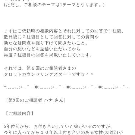
(ただし、ご相談のテーマは1テーマとなります。)
まずはご依頼時の相談内容とそれに対しての回答で１往復、
数日後に２往復目として回答に対しての質問や
新たな疑問点や掘り下げて聞きたいこと、
自分の想いなどを返信いただいてから
再度２往復目の回答を掲載いたしています。
それでは、第９回のご相談者さまの
タロットカウンセリングスタートです☆＾＾
*:.｡..｡.:+・ﾟ・✽:.｡..｡.:+・ﾟ・✽:.｡..｡.:+・ﾟ・✽:.｡..｡.:+・ﾟ・
［第9回のご相談者 ハナ さん］
【ご相談内容】
5年位前から、お付き合いしていた彼がいるのですが、
今年に入ってから１０年以上付き合いのある女性(友達⁈)が