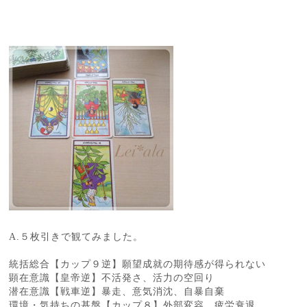
A.５枚引きで観てみました。
統括総合【カップ９逆】願望成就の期待感が得られない
顕在意識【皇帝逆】不活発さ、活力の空回り
潜在意識【戦車逆】暴走、意気消沈、自暴自棄
環境・気持ちの基盤【カップ８】外部変容、疲労衰退