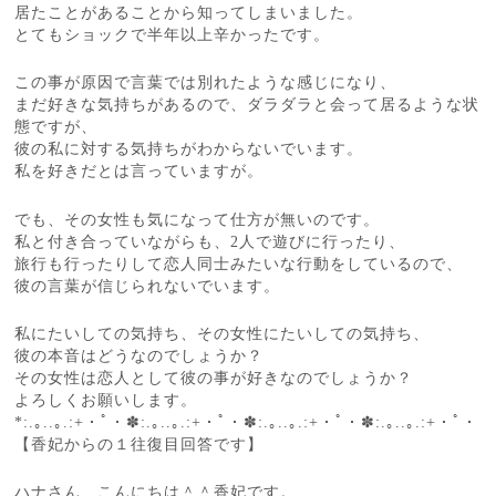
居たことがあることから知ってしまいました。
とてもショックで半年以上辛かったです。
この事が原因で言葉では別れたような感じになり、
まだ好きな気持ちがあるので、ダラダラと会って居るような状
態ですが、
彼の私に対する気持ちがわからないでいます。
私を好きだとは言っていますが。
でも、その女性も気になって仕方が無いのです。
私と付き合っていながらも、2人で遊びに行ったり、
旅行も行ったりして恋人同士みたいな行動をしているので、
彼の言葉が信じられないでいます。
私にたいしての気持ち、その女性にたいしての気持ち、
彼の本音はどうなのでしょうか？
その女性は恋人として彼の事が好きなのでしょうか？
よろしくお願いします。
*:.｡..｡.:+・ﾟ・✽:.｡..｡.:+・ﾟ・✽:.｡..｡.:+・ﾟ・✽:.｡..｡.:+・ﾟ・
【香妃からの１往復目回答です】
ハナさん、こんにちは＾＾香妃です。