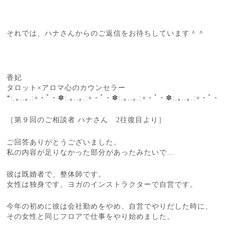
それでは、ハナさんからのご返信をお待ちしています＾＾
香妃
タロット×アロマ心のカウンセラー
*:.｡..｡.:+・ﾟ・✽:.｡..｡.:+・ﾟ・✽:.｡..｡.:+・ﾟ・✽:.｡..｡.:+・ﾟ・
［第９回のご相談者 ハナさん 2往復目より］
ご回答ありがとうございました。
私の内容が足りなかった部分があったみたいで…
彼は既婚者で、整体師です。
女性は独身です。ヨガのインストラクターで自営です。
今年の初めに彼は会社勤めをやめ、自営でやりだした時に、
その女性と同じフロアで仕事をやり始めました。