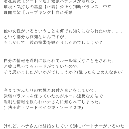
潜在意識【ソード２逆】緊張バランスが崩れる、
環境・気持ちの基盤【正義】公正な判断バランス、中立
展開展望【カップキング】自己受動
他の女性がいるということを何でお知りになられたのか。。。
という部分も存知ないんですが、
もしかして、彼の携帯を観たりしたのでしょうか？
自分の情報を過剰に観られてルール違反なことをされた、
と彼は思ってるカードがでていたので、
そう思いましたがいかがでしょうか？(違ったらごめんなさい)
今までおふたりの女性とお付き合いをしていて、
緊張バランスを保っていたのがルール違反な方法で
過剰な情報を観られハナさんに知られてしまった。
(=法王逆・ソードペイジ逆・ソード２逆)
けれど、ハナさんは結婚をしていて別にパートナーがいるのだ