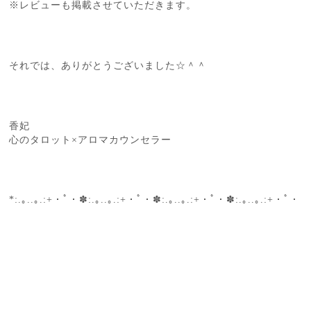
※レビューも掲載させていただきます。
それでは、ありがとうございました☆＾＾
香妃
心のタロット×アロマカウンセラー
*:.｡..｡.:+・ﾟ・✽:.｡..｡.:+・ﾟ・✽:.｡..｡.:+・ﾟ・✽:.｡..｡.:+・ﾟ・