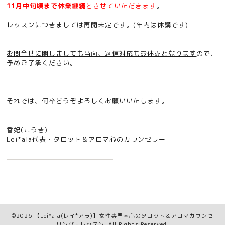
11月中旬頃まで休業継続
とさせていただきます
。
レッスンにつきましては再開未定です。(年内は休講です)
お問合せに関しましても当面、
返信対応もお休みとなります
ので、
予めご了承ください。
それでは、何卒どうぞよろしくお願いいたします。
香妃(こうき)
Lei*ala代表・タロット＆アロマ心のカウンセラー
©2026
【Lei*ala(レイ*アラ)】女性専門＊心のタロット＆アロマカウンセ
リング・レッスン
. All Rights Reserved.